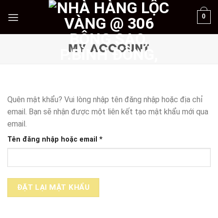
Skip
0
to
content
MY ACCOUNT
Quên mật khẩu? Vui lòng nhập tên đăng nhập hoặc địa chỉ
email. Bạn sẽ nhận được một liên kết tạo mật khẩu mới qua
email.
Bắt
Tên đăng nhập hoặc email
*
buộc
ĐẶT LẠI MẬT KHẨU