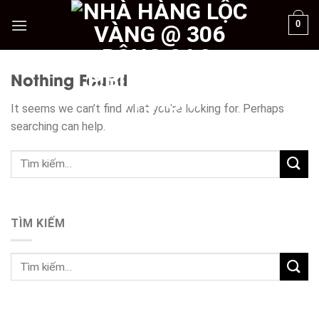
Skip
0
to
content
Nothing Found
It seems we can’t find what you’re looking for. Perhaps
searching can help.
TÌM KIẾM